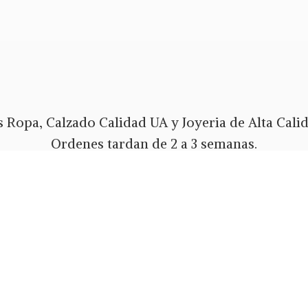
 Ropa, Calzado Calidad UA y Joyeria de Alta Calida
Ordenes tardan de 2 a 3 semanas.
Envios Gratis a todo PR y USA.
 pago Tarjeta de Credito o Debito, Ath Movil, Pa
Whatsapp 787-508-5004