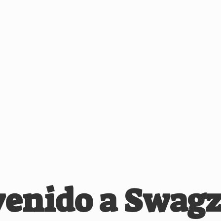
venido
a Swagz