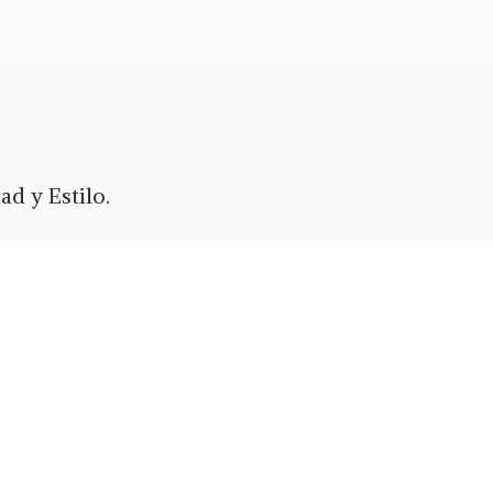
d y Estilo.
ypal
o Zelle.