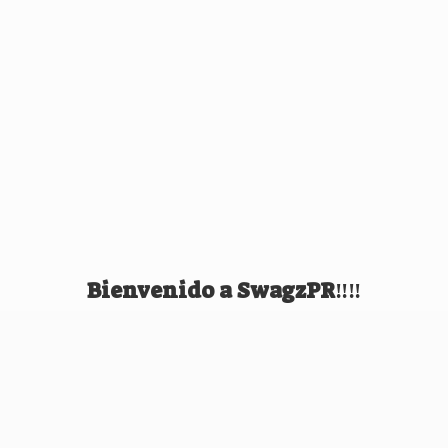
Bienvenido
a SwagzPR‼️‼️