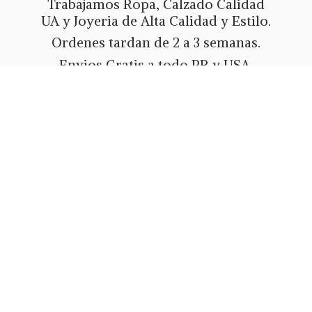
Trabajamos Ropa, Calzado Calidad
UA y Joyeria de Alta Calidad y Estilo.
Ordenes tardan de 2 a 3 semanas.
Envios Gratis a todo PR y USA.
Metodos de pago Tarjeta de Credito
o Debito, Ath Movil, Paypal
o Zelle.
Whatsapp 787-508-5004