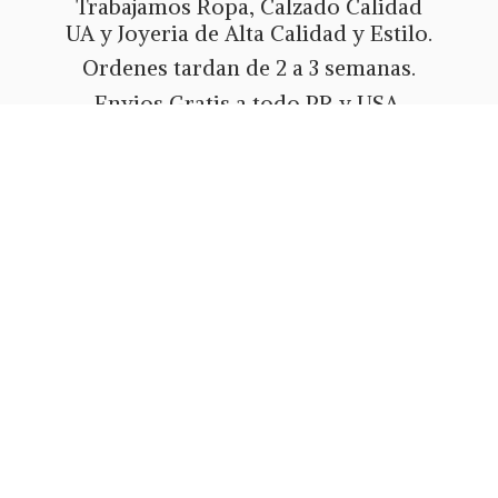
Trabajamos Ropa, Calzado Calidad
UA y Joyeria de Alta Calidad y Estilo.
Ordenes tardan de 2 a 3 semanas.
Envios Gratis a todo PR y USA.
Metodos de pago Tarjeta de Credito
o Debito, Ath Movil, Paypal
o Zelle.
Whatsapp 787-508-5004