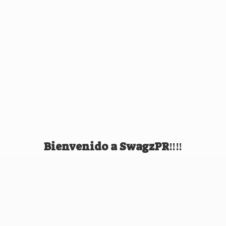
Bienvenido
a SwagzPR‼️‼️