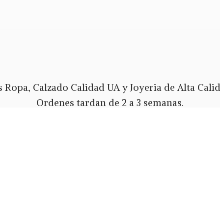
 Ropa, Calzado Calidad UA y Joyeria de Alta Calida
Ordenes tardan de 2 a 3 semanas.
Envios Gratis a todo PR y USA.
 pago Tarjeta de Credito o Debito, Ath Movil, Pa
Whatsapp 787-508-5004