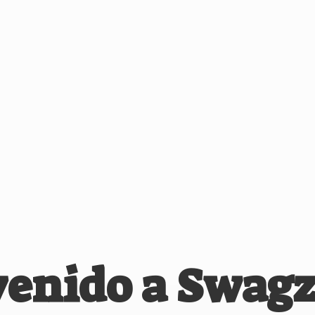
venido
a Swagz