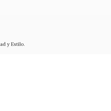
d y Estilo.
ypal
o Zelle.