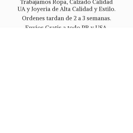
Trabajamos Ropa, Calzado Calidad
UA y Joyeria de Alta Calidad y Estilo.
Ordenes tardan de 2 a 3 semanas.
Envios Gratis a todo PR y USA.
Metodos de pago Tarjeta de Credito
o Debito, Ath Movil, Paypal
o Zelle.
Whatsapp 787-508-5004