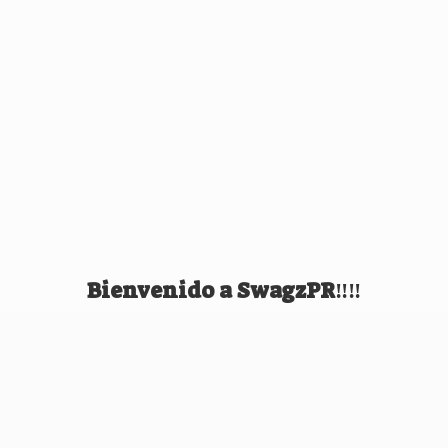
Bienvenido
a SwagzPR‼️‼️