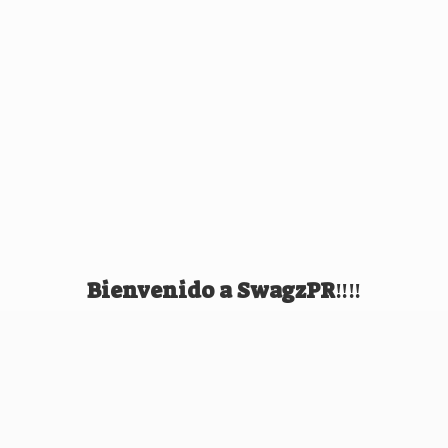
Bienvenido
a SwagzPR‼️‼️