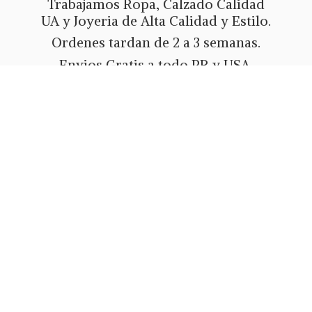
Trabajamos Ropa, Calzado Calidad
UA y Joyeria de Alta Calidad y Estilo.
Ordenes tardan de 2 a 3 semanas.
Envios Gratis a todo PR y USA.
Metodos de pago Tarjeta de Credito
o Debito, Ath Movil, Paypal
o Zelle.
Whatsapp 787-508-5004