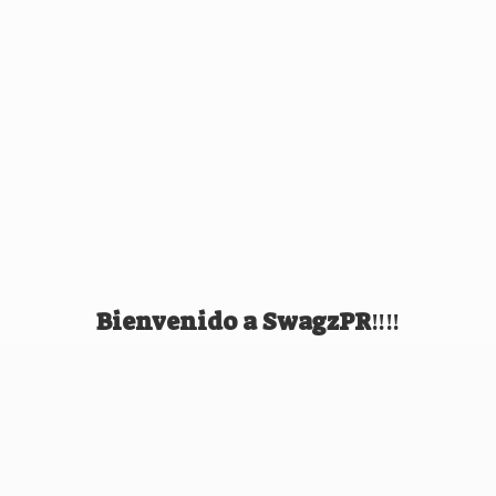
Bienvenido
a SwagzPR‼️‼️