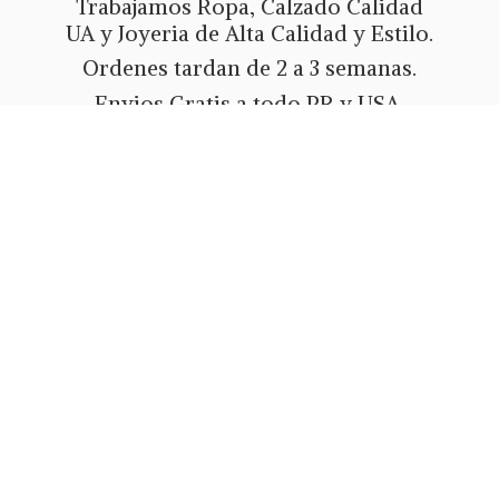
Trabajamos Ropa, Calzado Calidad
UA y Joyeria de Alta Calidad y Estilo.
Ordenes tardan de 2 a 3 semanas.
Envios Gratis a todo PR y USA.
Metodos de pago Tarjeta de Credito
o Debito, Ath Movil, Paypal
o Zelle.
Whatsapp 787-508-5004