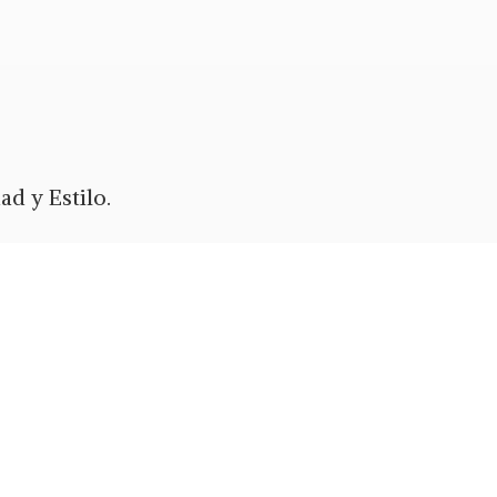
d y Estilo.
ypal
o Zelle.