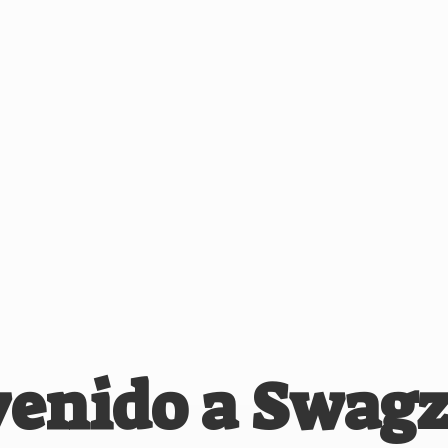
venido
a Swagz