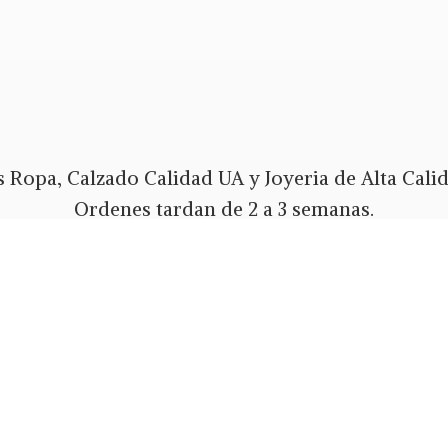
 Ropa, Calzado Calidad UA y Joyeria de Alta Calida
Ordenes tardan de 2 a 3 semanas.
Envios Gratis a todo PR y USA.
 pago Tarjeta de Credito o Debito, Ath Movil, Pa
Whatsapp 787-508-5004