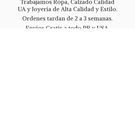
Trabajamos Ropa, Calzado Calidad
UA y Joyeria de Alta Calidad y Estilo.
Ordenes tardan de 2 a 3 semanas.
Envios Gratis a todo PR y USA.
Metodos de pago Tarjeta de Credito
o Debito, Ath Movil, Paypal
o Zelle.
Whatsapp 787-508-5004