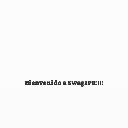
Bienvenido
a SwagzPR‼️‼️