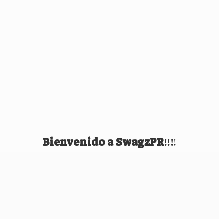
Bienvenido
a SwagzPR‼️‼️