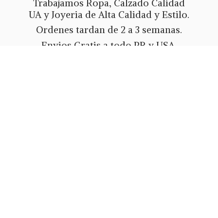
Trabajamos Ropa, Calzado Calidad
UA y Joyeria de Alta Calidad y Estilo.
Ordenes tardan de 2 a 3 semanas.
Envios Gratis a todo PR y USA.
Metodos de pago Tarjeta de Credito
o Debito, Ath Movil, Paypal
o Zelle.
Whatsapp 787-508-5004