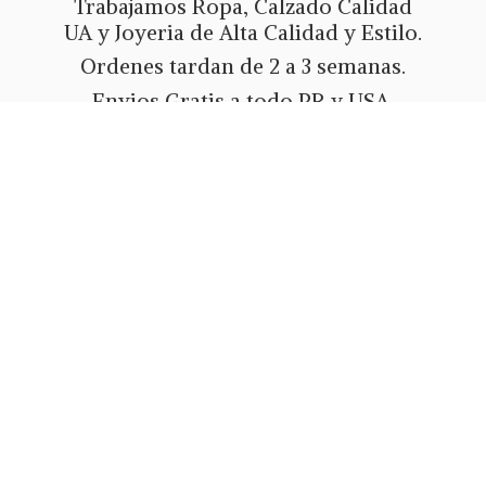
Trabajamos Ropa, Calzado Calidad
UA y Joyeria de Alta Calidad y Estilo.
Ordenes tardan de 2 a 3 semanas.
Envios Gratis a todo PR y USA.
Metodos de pago Tarjeta de Credito
o Debito, Ath Movil, Paypal
o Zelle.
Whatsapp 787-508-5004