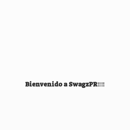
Bienvenido
a SwagzPR‼️‼️