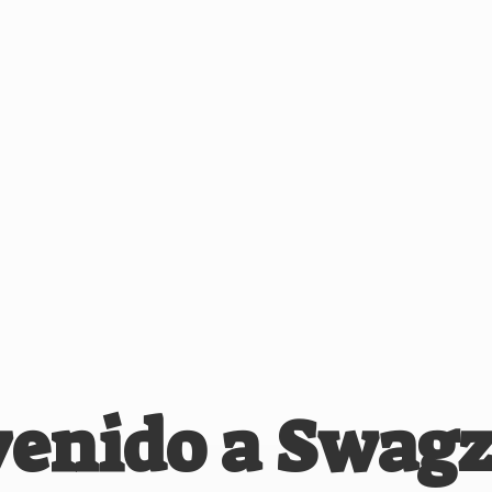
venido
a Swagz