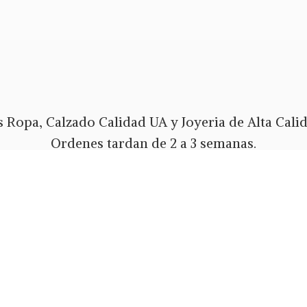
 Ropa, Calzado Calidad UA y Joyeria de Alta Calida
Ordenes tardan de 2 a 3 semanas.
Envios Gratis a todo PR y USA.
 pago Tarjeta de Credito o Debito, Ath Movil, Pa
Whatsapp 787-508-5004