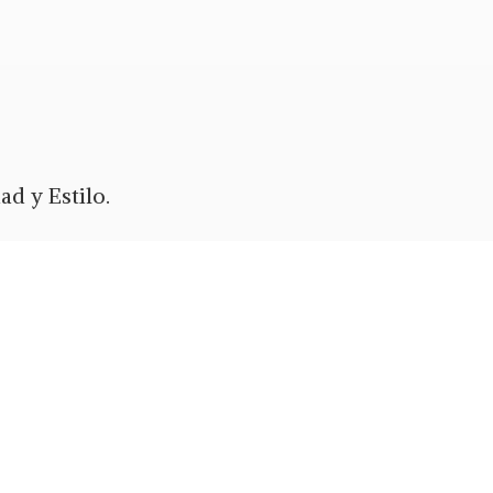
d y Estilo.
ypal
o Zelle.