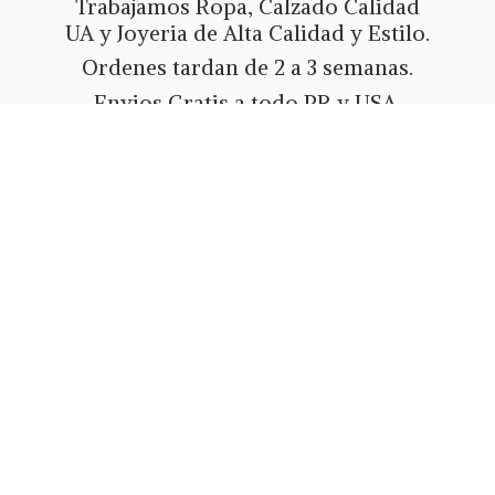
Trabajamos Ropa, Calzado Calidad
UA y Joyeria de Alta Calidad y Estilo.
Ordenes tardan de 2 a 3 semanas.
Envios Gratis a todo PR y USA.
Metodos de pago Tarjeta de Credito
o Debito, Ath Movil, Paypal
o Zelle.
Whatsapp 787-508-5004