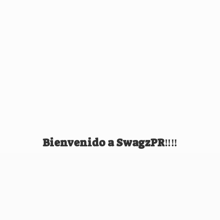
Bienvenido
a SwagzPR‼️‼️