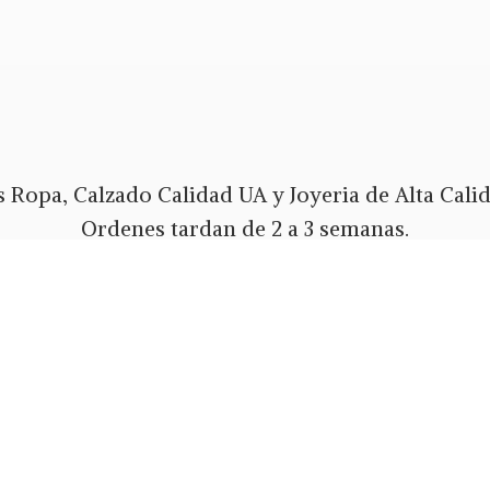
 Ropa, Calzado Calidad UA y Joyeria de Alta Calida
Ordenes tardan de 2 a 3 semanas.
Envios Gratis a todo PR y USA.
 pago Tarjeta de Credito o Debito, Ath Movil, Pa
Whatsapp 787-508-5004