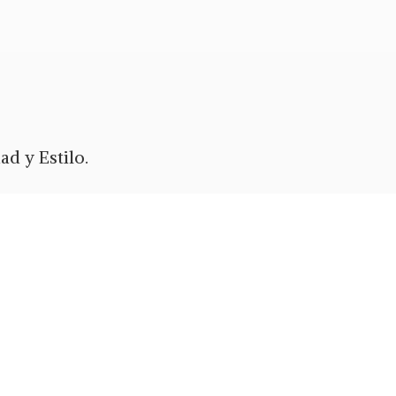
d y Estilo.
ypal
o Zelle.