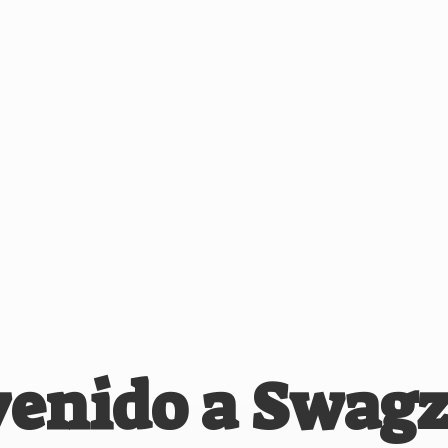
venido
a Swagz