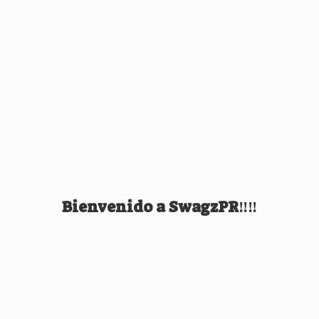
Bienvenido
a SwagzPR‼️‼️