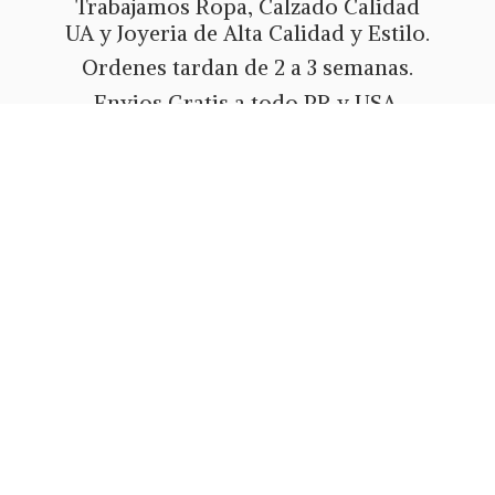
Trabajamos Ropa, Calzado Calidad
UA y Joyeria de Alta Calidad y Estilo.
Ordenes tardan de 2 a 3 semanas.
Envios Gratis a todo PR y USA.
Metodos de pago Tarjeta de Credito
o Debito, Ath Movil, Paypal
o Zelle.
Whatsapp 787-508-5004