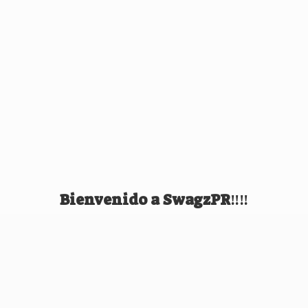
Bienvenido
a SwagzPR‼️‼️