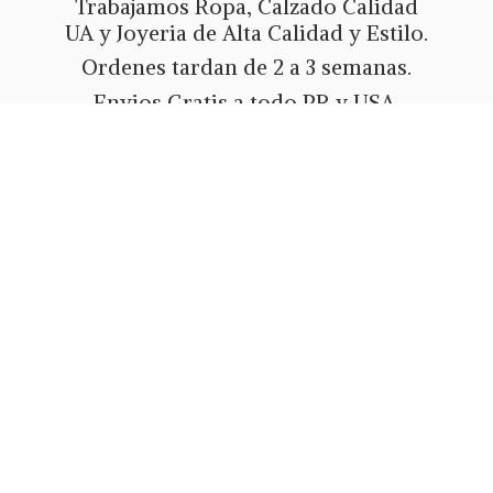
Trabajamos Ropa, Calzado Calidad
UA y Joyeria de Alta Calidad y Estilo.
Ordenes tardan de 2 a 3 semanas.
Envios Gratis a todo PR y USA.
Metodos de pago Tarjeta de Credito
o Debito, Ath Movil, Paypal
o Zelle.
Whatsapp 787-508-5004