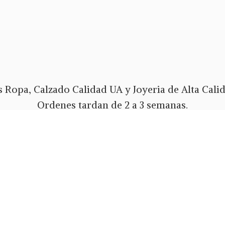
 Ropa, Calzado Calidad UA y Joyeria de Alta Calida
Ordenes tardan de 2 a 3 semanas.
Envios Gratis a todo PR y USA.
 pago Tarjeta de Credito o Debito, Ath Movil, Pa
Whatsapp 787-508-5004