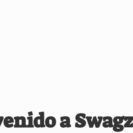
venido
a Swagz