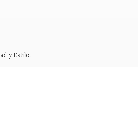
d y Estilo.
ypal
o Zelle.