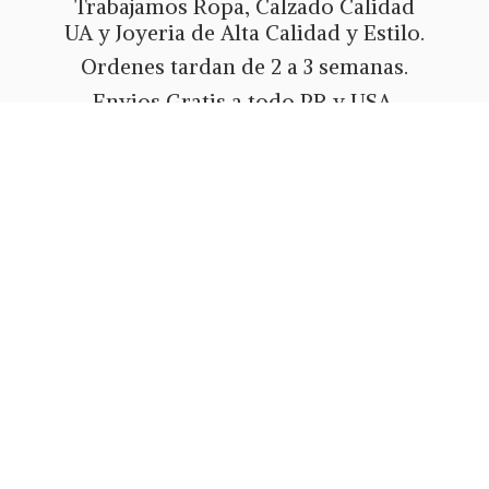
Trabajamos Ropa, Calzado Calidad
UA y Joyeria de Alta Calidad y Estilo.
Ordenes tardan de 2 a 3 semanas.
Envios Gratis a todo PR y USA.
Metodos de pago Tarjeta de Credito
o Debito, Ath Movil, Paypal
o Zelle.
Whatsapp 787-508-5004