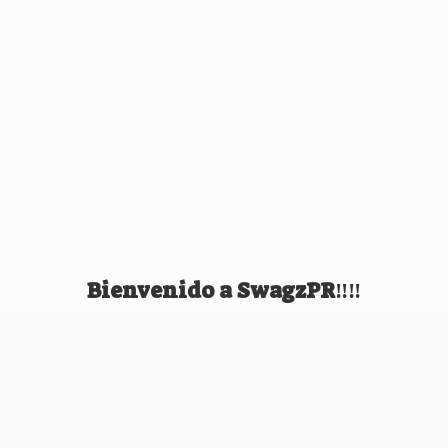
Bienvenido
a SwagzPR‼️‼️