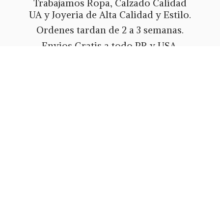
Trabajamos Ropa, Calzado Calidad
UA y Joyeria de Alta Calidad y Estilo.
Ordenes tardan de 2 a 3 semanas.
Envios Gratis a todo PR y USA.
Metodos de pago Tarjeta de Credito
o Debito, Ath Movil, Paypal
o Zelle.
Whatsapp 787-508-5004