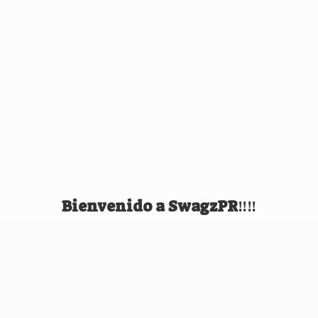
Bienvenido
a SwagzPR‼️‼️