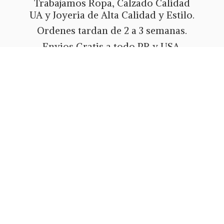
Trabajamos Ropa, Calzado Calidad
UA y Joyeria de Alta Calidad y Estilo.
Ordenes tardan de 2 a 3 semanas.
Envios Gratis a todo PR y USA.
Metodos de pago Tarjeta de Credito
o Debito, Ath Movil, Paypal
o Zelle.
Whatsapp 787-508-5004