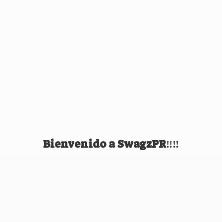
Bienvenido
a SwagzPR‼️‼️