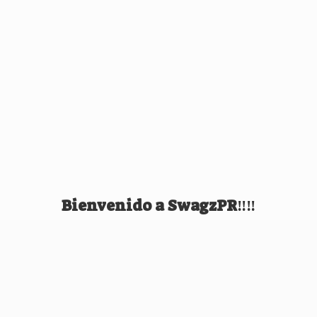
Bienvenido
a SwagzPR‼️‼️