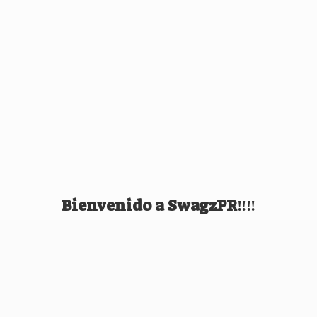
Bienvenido
a SwagzPR‼️‼️