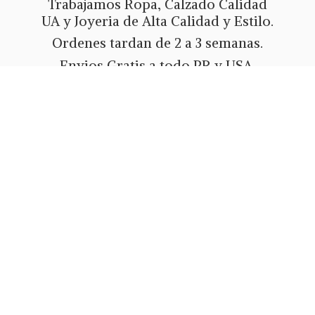
Trabajamos Ropa, Calzado Calidad
UA y Joyeria de Alta Calidad y Estilo.
Ordenes tardan de 2 a 3 semanas.
Envios Gratis a todo PR y USA.
Metodos de pago Tarjeta de Credito
o Debito, Ath Movil, Paypal
o Zelle.
Whatsapp 787-508-5004