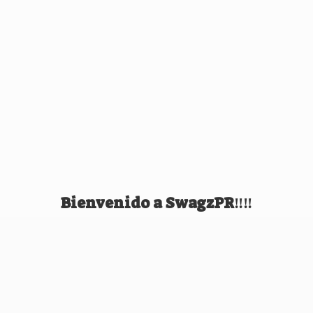
Bienvenido
a SwagzPR‼️‼️