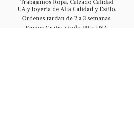
Trabajamos Ropa, Calzado Calidad
UA y Joyeria de Alta Calidad y Estilo.
Ordenes tardan de 2 a 3 semanas.
Envios Gratis a todo PR y USA.
Metodos de pago Tarjeta de Credito
o Debito, Ath Movil, Paypal
o Zelle.
Whatsapp 787-508-5004