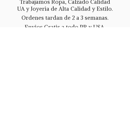
Trabajamos Ropa, Calzado Calidad
UA y Joyeria de Alta Calidad y Estilo.
Ordenes tardan de 2 a 3 semanas.
Envios Gratis a todo PR y USA.
Metodos de pago Tarjeta de Credito
o Debito, Ath Movil, Paypal
o Zelle.
Whatsapp 787-508-5004