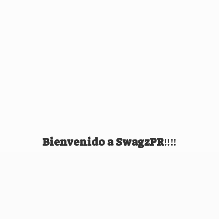
Bienvenido
a SwagzPR‼️‼️