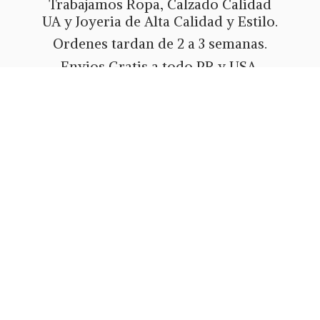
Trabajamos Ropa, Calzado Calidad
UA y Joyeria de Alta Calidad y Estilo.
Ordenes tardan de 2 a 3 semanas.
Envios Gratis a todo PR y USA.
Metodos de pago Tarjeta de Credito
o Debito, Ath Movil, Paypal
o Zelle.
Whatsapp 787-508-5004