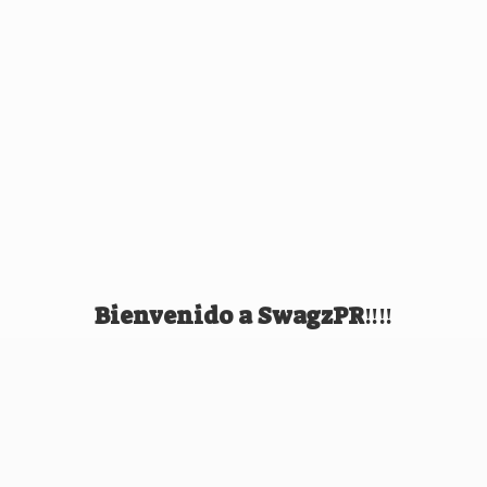
Bienvenido
a SwagzPR‼️‼️