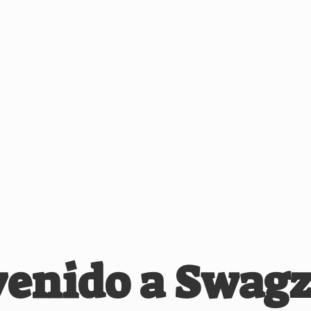
venido
a Swagz