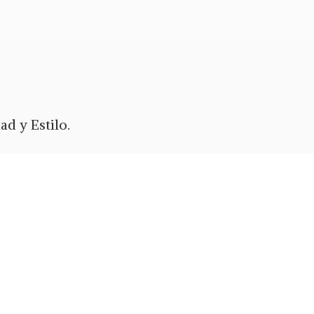
d y Estilo.
ypal
o Zelle.