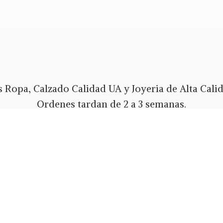
 Ropa, Calzado Calidad UA y Joyeria de Alta Calida
Ordenes tardan de 2 a 3 semanas.
Envios Gratis a todo PR y USA.
 pago Tarjeta de Credito o Debito, Ath Movil, Pa
Whatsapp 787-508-5004