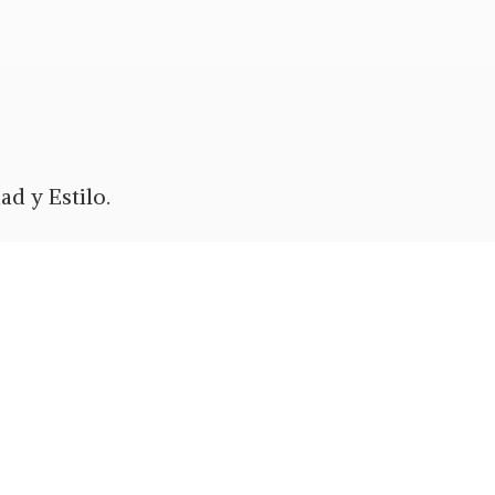
d y Estilo.
ypal
o Zelle.