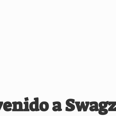
venido
a Swagz