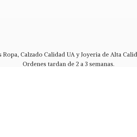
 Ropa, Calzado Calidad UA y Joyeria de Alta Calida
Ordenes tardan de 2 a 3 semanas.
Envios Gratis a todo PR y USA.
 pago Tarjeta de Credito o Debito, Ath Movil, Pa
Whatsapp 787-508-5004