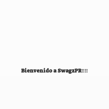
Bienvenido
a SwagzPR‼️‼️