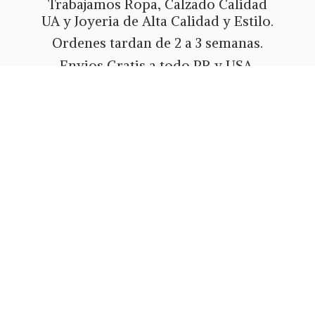
Trabajamos Ropa, Calzado Calidad
UA y Joyeria de Alta Calidad y Estilo.
Ordenes tardan de 2 a 3 semanas.
Envios Gratis a todo PR y USA.
Metodos de pago Tarjeta de Credito
o Debito, Ath Movil, Paypal
o Zelle.
Whatsapp 787-508-5004