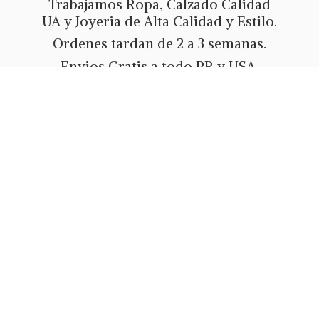
Trabajamos Ropa, Calzado Calidad
UA y Joyeria de Alta Calidad y Estilo.
Ordenes tardan de 2 a 3 semanas.
Envios Gratis a todo PR y USA.
Metodos de pago Tarjeta de Credito
o Debito, Ath Movil, Paypal
o Zelle.
Whatsapp 787-508-5004