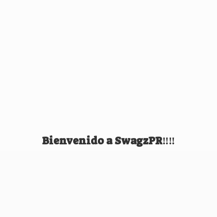
Bienvenido
a SwagzPR‼️‼️