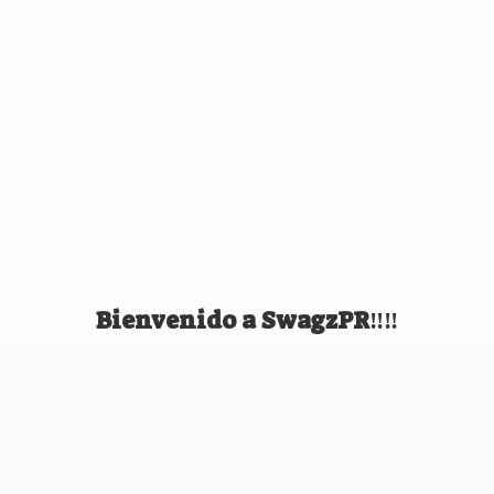
Bienvenido
a SwagzPR‼️‼️