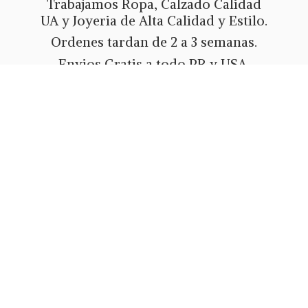
Trabajamos Ropa, Calzado Calidad
UA y Joyeria de Alta Calidad y Estilo.
Ordenes tardan de 2 a 3 semanas.
Envios Gratis a todo PR y USA.
Metodos de pago Tarjeta de Credito
o Debito, Ath Movil, Paypal
o Zelle.
Whatsapp 787-508-5004