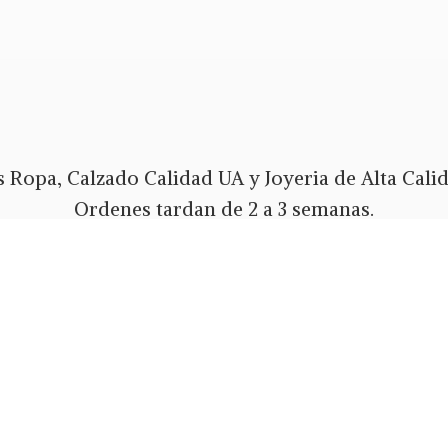
 Ropa, Calzado Calidad UA y Joyeria de Alta Calida
Ordenes tardan de 2 a 3 semanas.
Envios Gratis a todo PR y USA.
 pago Tarjeta de Credito o Debito, Ath Movil, Pa
Whatsapp 787-508-5004