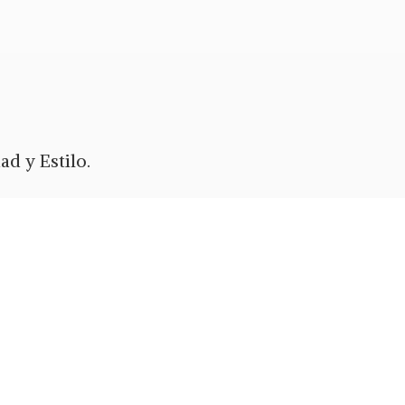
d y Estilo.
ypal
o Zelle.