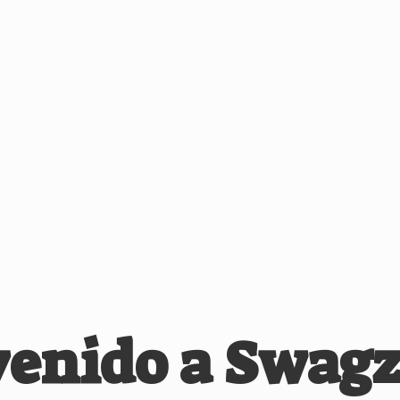
venido
a Swagz