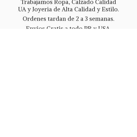
Trabajamos Ropa, Calzado Calidad
UA y Joyeria de Alta Calidad y Estilo.
Ordenes tardan de 2 a 3 semanas.
Envios Gratis a todo PR y USA.
Metodos de pago Tarjeta de Credito
o Debito, Ath Movil, Paypal
o Zelle.
Whatsapp 787-508-5004