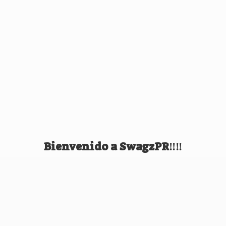
Bienvenido
a SwagzPR‼️‼️