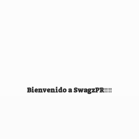
Bienvenido
a SwagzPR‼️‼️