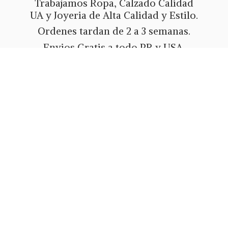
Trabajamos Ropa, Calzado Calidad
UA y Joyeria de Alta Calidad y Estilo.
Ordenes tardan de 2 a 3 semanas.
Envios Gratis a todo PR y USA.
Metodos de pago Tarjeta de Credito
o Debito, Ath Movil, Paypal
o Zelle.
Whatsapp 787-508-5004