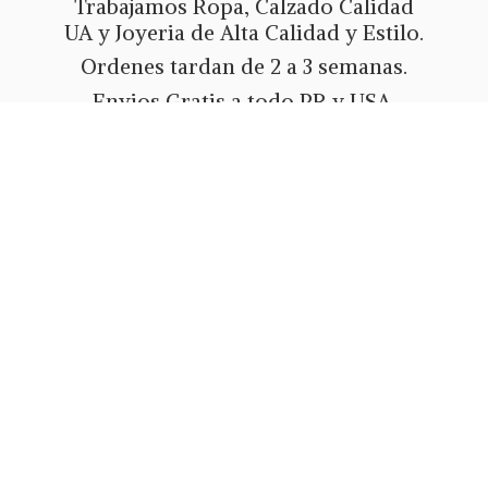
Trabajamos Ropa, Calzado Calidad
UA y Joyeria de Alta Calidad y Estilo.
Ordenes tardan de 2 a 3 semanas.
Envios Gratis a todo PR y USA.
Metodos de pago Tarjeta de Credito
o Debito, Ath Movil, Paypal
o Zelle.
Whatsapp 787-508-5004