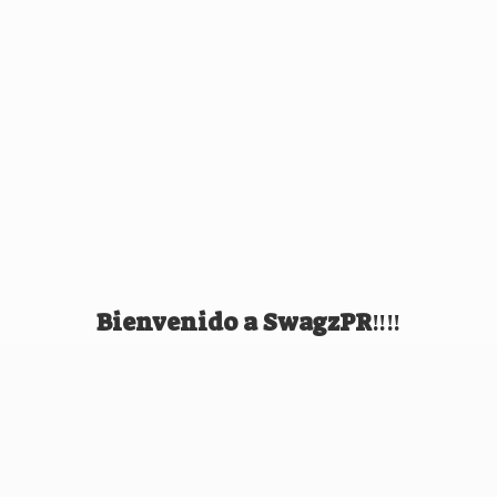
Bienvenido
a SwagzPR‼️‼️