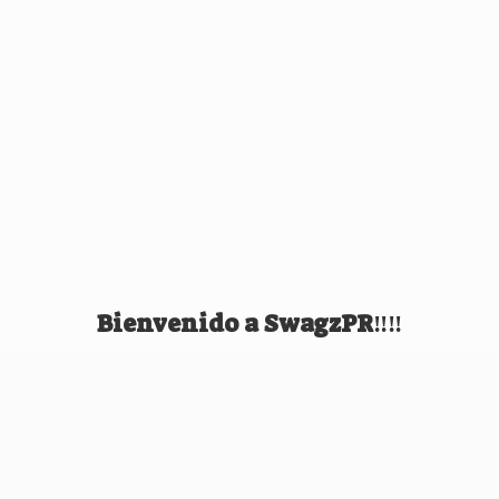
Bienvenido
a SwagzPR‼️‼️