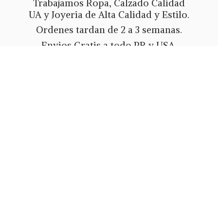
Trabajamos Ropa, Calzado Calidad
UA y Joyeria de Alta Calidad y Estilo.
Ordenes tardan de 2 a 3 semanas.
Envios Gratis a todo PR y USA.
Metodos de pago Tarjeta de Credito
o Debito, Ath Movil, Paypal
o Zelle.
Whatsapp 787-508-5004