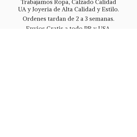
Trabajamos Ropa, Calzado Calidad
UA y Joyeria de Alta Calidad y Estilo.
Ordenes tardan de 2 a 3 semanas.
Envios Gratis a todo PR y USA.
Metodos de pago Tarjeta de Credito
o Debito, Ath Movil, Paypal
o Zelle.
Whatsapp 787-508-5004