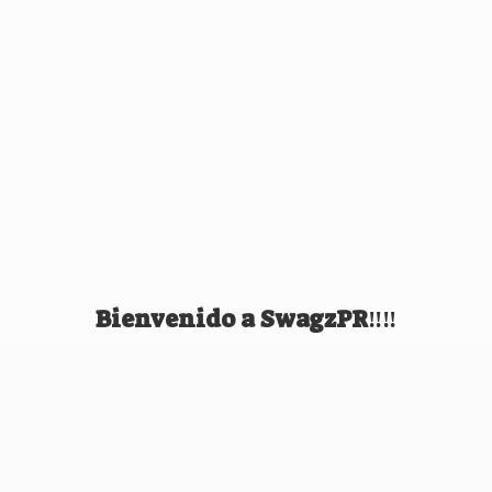
Bienvenido
a SwagzPR‼️‼️